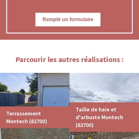
Remplir un formulaire
Parcourir les autres réalisations :
Taille de haie et
Terrassement
d'arbuste Montech
Montech (82700)
(82700)